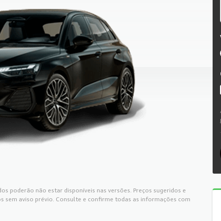
os poderão não estar disponíveis nas versões. Preços sugeridos e
s sem aviso prévio. Consulte e confirme todas as informações com