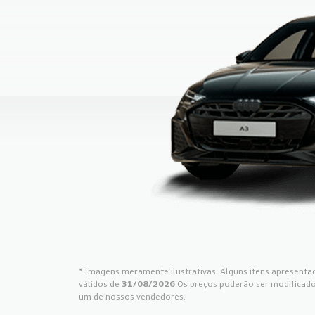
* Imagens meramente ilustrativas. Alguns itens apresentad
válidos de
31/08/2026
Os preços poderão ser modificado
um de nossos vendedores.