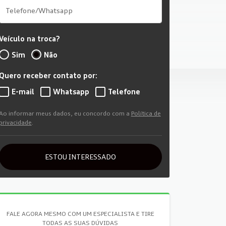
Veículo na troca?
Sim
Não
Quero receber contato por:
E-mail
Whatsapp
Telefone
Ao informar meus dados, eu concordo com a
Política de
privacidade
.
ESTOU INTERESSADO
FALE AGORA MESMO COM UM ESPECIALISTA E TIRE
TODAS AS SUAS DÚVIDAS