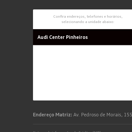
Confira endereços, telefones e horários,
selecionando a unidade abaixo:
Audi Center Pinheiros
Endereço Matriz:
Av. Pedroso de Morais, 155