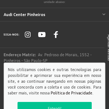
unidade abaixo:
Audi Center Pinheiros
SIGA-NOS:
Agendar
Endereço Matriz:
Av. Pedroso de Morais, 1552 -
Pinheiros - São Paulo-SP
Nós utilizamos cookies e outras tecnologias para
Sistema de informações de Créditos (SCR)
possibilitar e aprimorar sua experiência em nosso
Código de Conduta
site, e ao continuar navegando em nossas páginas
você concorda com a coleta e uso de cookies. Para
saber mais, visite nossa
Política de Privacidade
.
© Copyright 2026
AutoForce - Todos os direitos reservados.
Política de privacidade
.
Entendi!