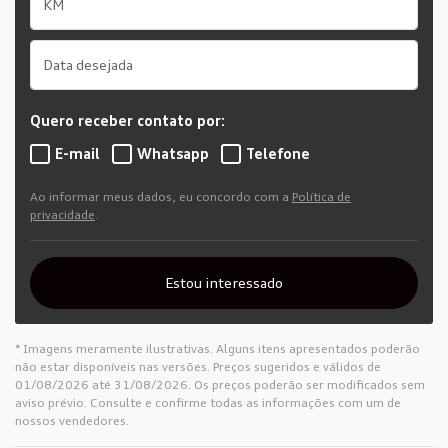
Quero receber contato por:
E-mail
Whatsapp
Telefone
Ao informar meus dados, eu concordo com a
Política de
privacidade
.
Estou interessado
* Imagens meramente ilustrativas. Alguns itens apresentados poderão
não estar disponíveis nas versões. Preços sugeridos e válidos de
01/08/2026 até 31/08/2026. Os preços poderão ser modificados sem
aviso prévio. Consulte e confirme todas as informações com um de
nossos vendedores.