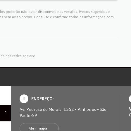
os poderão não estar disponíveis nas versões. Preços sugeridos e
os sem aviso prévio. Consulte e confirme todas as informações com
he nas redes sociais!
ENDEREÇO:
Av. Pedroso de Morais, 1552 - Pinheiros - São
Paulo-SP
Abrir mapa