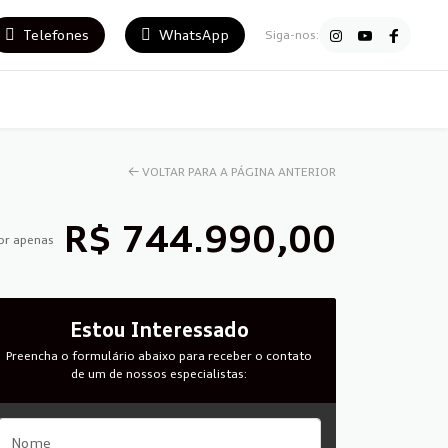
Telefones
WhatsApp
Siga-nos:
←
VOLTAR PARA A PÁGINA ANTERIOR
R$ 744.990,00
or apenas
Estou Interessado
Preencha o formulário abaixo para receber o contato
de um de nossos especialistas: