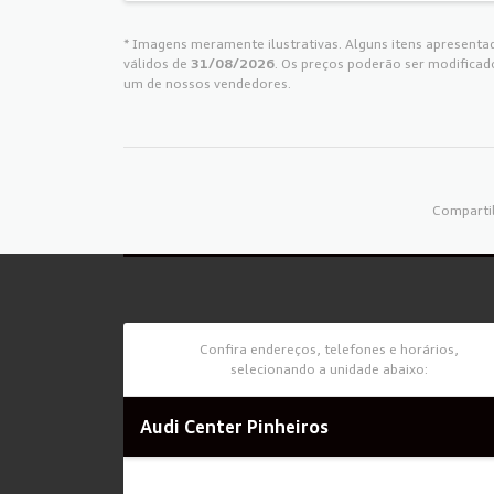
* Imagens meramente ilustrativas. Alguns itens apresentad
válidos de
31/08/2026
. Os preços poderão ser modificad
um de nossos vendedores.
Compartil
Confira endereços, telefones e horários,
selecionando a unidade abaixo:
Audi Center Pinheiros