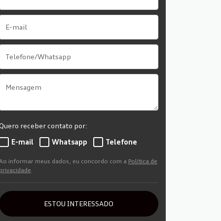
Quero receber contato por:
E-mail
Whatsapp
Telefone
Ao informar meus dados, eu concordo com a
Política de
privacidade
.
ESTOU INTERESSADO