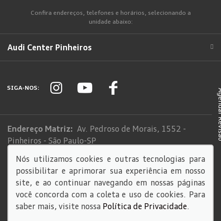
Confira endereços, telefones e horários, selecionando a
unidade abaixo:
Audi Center Pinheiros
SIGA-NOS:
Agendar
Endereço Matriz:
Av. Pedroso de Morais, 1552 -
Pinheiros - São Paulo-SP
Nós utilizamos cookies e outras tecnologias para
Sistema de informações de Créditos (SCR)
possibilitar e aprimorar sua experiência em nosso
Código de Conduta
site, e ao continuar navegando em nossas páginas
você concorda com a coleta e uso de cookies. Para
saber mais, visite nossa
Política de Privacidade
.
© Copyright 2026
AutoForce - Todos os direitos reservados.