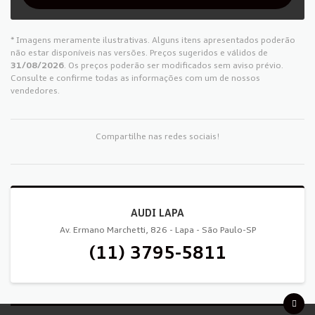
* Imagens meramente ilustrativas. Alguns itens apresentados poderão
não estar disponíveis nas versões. Preços sugeridos e válidos de
31/08/2026
. Os preços poderão ser modificados sem aviso prévio.
Consulte e confirme todas as informações com um de nossos
vendedores.
Compartilhe nas redes sociais!
AUDI LAPA
Av. Ermano Marchetti, 826 - Lapa - São Paulo-SP
(11) 3795-5811