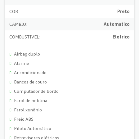
COR:
Preto
CÂMBIO:
Automatico
COMBUSTÍVEL:
Eletrico
Airbag duplo
Alarme
Ar condicionado
Bancos de couro
Computador de bordo
Farol de neblina
Farol xenônio
Freio ABS
Piloto Automático
Retrovisores elétricos