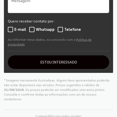
Quero receber contato por:
E-mail
Whatsapp
Telefone
Ao informar meus dados, eu concordo com a
Política de
privacidade
.
ESTOU INTERESSADO
* Imagens meramente ilustrativas. Alguns itens apresentados poderão
não estar disponíveis nas versões. Preços sugeridos e válidos de
31/08/2026
. Os preços poderão ser modificados sem aviso prévio.
Consulte e confirme todas as informações com um de nossos
vendedores.
Compartilhe nas redes sociais!