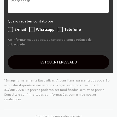
Quero receber contato por:
E-mail
Whatsapp
Telefone
Ao informar meus dados, eu concordo com a
Política de
privacidade
.
ESTOU INTERESSADO
* Imagens meramente ilustrativas. Alguns itens apresentados poderão
não estar disponíveis nas versões. Preços sugeridos e válidos de
31/08/2026
. Os preços poderão ser modificados sem aviso prévio.
Consulte e confirme todas as informações com um de nossos
vendedores.
Compartilhe nas redes sociais!