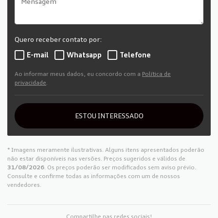
Quero receber contato por:
E-mail
Whatsapp
Telefone
Ao informar meus dados, eu concordo com a
Política de
privacidade
.
ESTOU INTERESSADO
* Imagens meramente ilustrativas. Alguns itens apresentados poderão
não estar disponíveis nas versões. Preços sugeridos e válidos de
31/08/2026
. Os preços poderão ser modificados sem aviso prévio.
Consulte e confirme todas as informações com um de nossos
vendedores.
Compartilhe nas redes sociais!