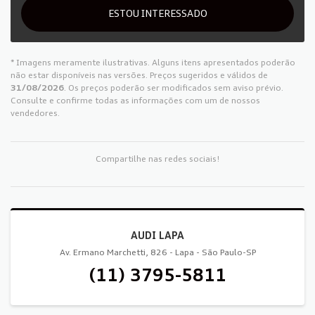
ESTOU INTERESSADO
* Imagens meramente ilustrativas. Alguns itens apresentados poderão
não estar disponíveis nas versões. Preços sugeridos e válidos de
31/08/2026
. Os preços poderão ser modificados sem aviso prévio.
Consulte e confirme todas as informações com um de nossos
vendedores.
Compartilhe nas redes sociais!
AUDI LAPA
Av. Ermano Marchetti, 826 - Lapa - São Paulo-SP
(11) 3795-5811