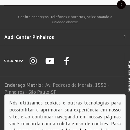
Confira endereços, telefones e horários, selecionando a
unidade abaixo:
Audi Center Pinheiros
SIGA-NOS:
Agendar
Endereço Matriz:
Av. Pedroso de Morais, 1552 -
Pinheiros - São Paulo-SP
Nós utilizamos cookies e outras tecnologias para
Sistema de informações de Créditos (SCR)
possibilitar e aprimorar sua experiência em nosso
Código de Conduta
site, e ao continuar navegando em nossas páginas
você concorda com a coleta e uso de cookies. Para