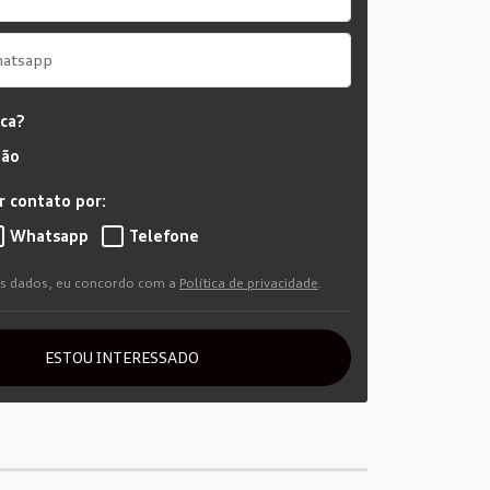
oca?
ão
 contato por:
Whatsapp
Telefone
s dados, eu concordo com a
Política de privacidade
.
ESTOU INTERESSADO