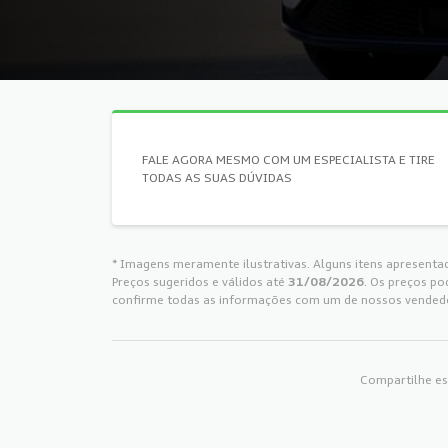
FALE AGORA MESMO COM UM ESPECIALISTA E TIRE
TODAS AS SUAS DÚVIDAS
* Imagens meramente ilustrativas. Alguns itens apresenta
Preços sugeridos e válidos até
31/08/2026
. Os preços po
confirme todas as informações com um de nossos vended
Compartilhe es