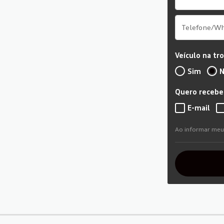
Veículo na tr
Sim
N
Quero receber
E-mail
Ao informar meu