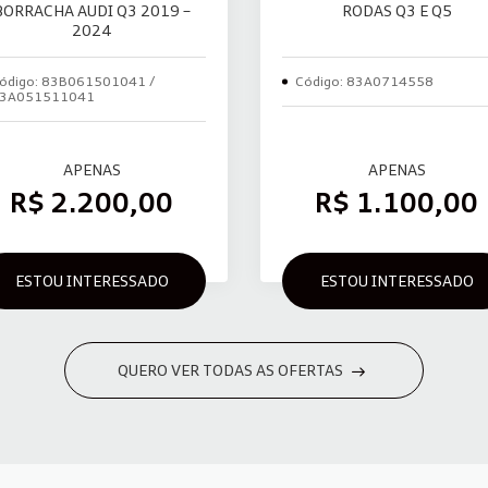
BORRACHA AUDI Q3 2019 –
RODAS Q3 E Q5
2024
ódigo: 83B061501041 /
Código: 83A0714558
3A051511041
APENAS
APENAS
R$ 2.200,00
R$ 1.100,00
ESTOU INTERESSADO
ESTOU INTERESSADO
QUERO VER TODAS AS OFERTAS