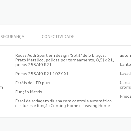
SEGURANÇA
CONECTIVIDADE
Rodas Audi Sport em design "Split" de 5 braços,
autom
Preto Metálico, polidas por torneamento, 8,5J x 21,
Lante
pneus 255/40 R21
m
Lavad
Pneus 255/40 R21 102Y XL
Carca
Faróis de LED plus
em
croma
Função Matrix
Friso
Farol de rodagem diurna com controle automático
das luzes e função Coming Home e Leaving Home