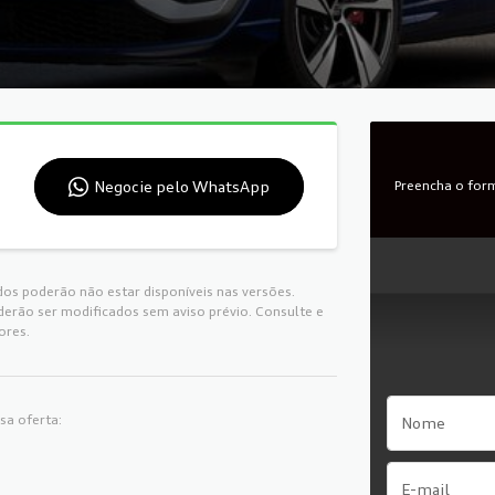
Negocie pelo WhatsApp
Preencha o form
dos poderão não estar disponíveis nas versões.
derão ser modificados sem aviso prévio. Consulte e
ores.
sa oferta: