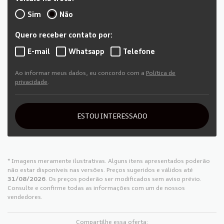
Sim
Não
Quero receber contato por:
E-mail
Whatsapp
Telefone
Ao informar meus dados, eu concordo com a
Política de
privacidade
.
ESTOU INTERESSADO
* Imagens meramente ilustrativas. Alguns itens apresentados poderão
não estar disponíveis nas versões. Preços sugeridos e válidos até
31/08/2026
. Os preços poderão ser modificados sem aviso prévio.
Consulte e confirme todas as informações com um de nossos
vendedores.
Compartilhe essa oferta: