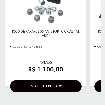
JOGO DE PARAFUSOS ANTI FURTO ORIGINAL
JOG
AUDI
Código: 82A0714558
Códi
APENAS
R$ 1.100,00
ESTOU INTERESSADO