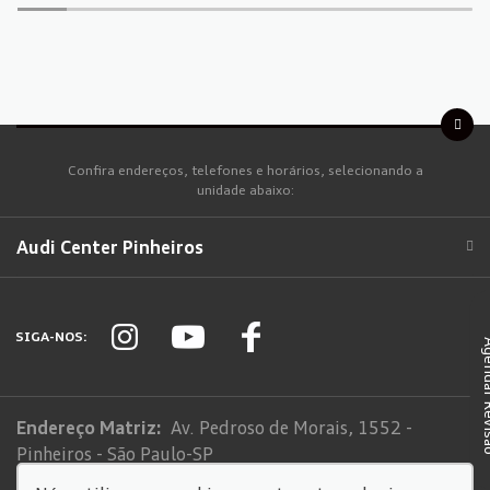
Confira endereços, telefones e horários, selecionando a
unidade abaixo:
Audi Center Pinheiros
SIGA-NOS:
Agendar
Endereço Matriz:
Av. Pedroso de Morais, 1552 -
Pinheiros - São Paulo-SP